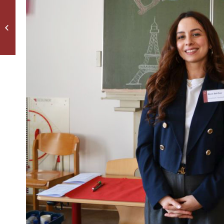
Schülerbegegnung im
Zeichen der
Erinnerung: Austausch
mit der Rabin High
School...