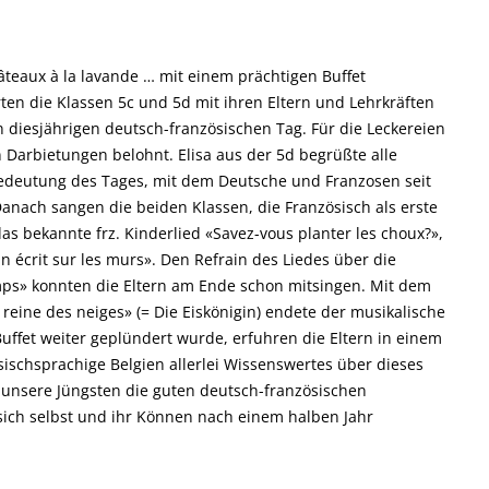
gâteaux à la lavande … mit einem prächtigen Buffet
erten die Klassen 5c und 5d mit ihren Eltern und Lehrkräften
 diesjährigen deutsch-französischen Tag. Für die Leckereien
 Darbietungen belohnt. Elisa aus der 5d begrüßte alle
edeutung des Tages, mit dem Deutsche und Franzosen seit
Danach sangen die beiden Klassen, die Französisch als erste
s bekannte frz. Kinderlied «Savez-vous planter les choux?»,
 écrit sur les murs». Den Refrain des Liedes über die
s» konnten die Eltern am Ende schon mitsingen. Mit dem
reine des neiges» (= Die Eiskönigin) endete der musikalische
uffet weiter geplündert wurde, erfuhren die Eltern in einem
sischsprachige Belgien allerlei Wissenswertes über dieses
 unsere Jüngsten die guten deutsch-französischen
ich selbst und ihr Können nach einem halben Jahr