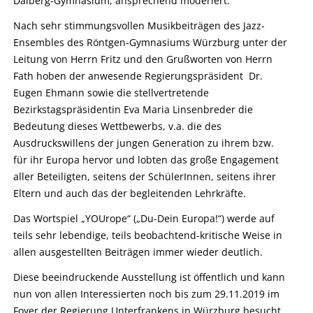
Dalberg-Gymnasium, ansprechend moderiert.
Nach sehr stimmungsvollen Musikbeiträgen des Jazz-
Ensembles des Röntgen-Gymnasiums Würzburg unter der
Leitung von Herrn Fritz und den Grußworten von Herrn
Fath hoben der anwesende Regierungspräsident Dr.
Eugen Ehmann sowie die stellvertretende
Bezirkstagspräsidentin Eva Maria Linsenbreder die
Bedeutung dieses Wettbewerbs, v.a. die des
Ausdruckswillens der jungen Generation zu ihrem bzw.
für ihr Europa hervor und lobten das große Engagement
aller Beteiligten, seitens der SchülerInnen, seitens ihrer
Eltern und auch das der begleitenden Lehrkräfte.
Das Wortspiel „YOUrope“ („Du-Dein Europa!“) werde auf
teils sehr lebendige, teils beobachtend-kritische Weise in
allen ausgestellten Beiträgen immer wieder deutlich.
Diese beeindruckende Ausstellung ist öffentlich und kann
nun von allen Interessierten noch bis zum 29.11.2019 im
Foyer der Regierung Unterfrankens in Würzburg besucht