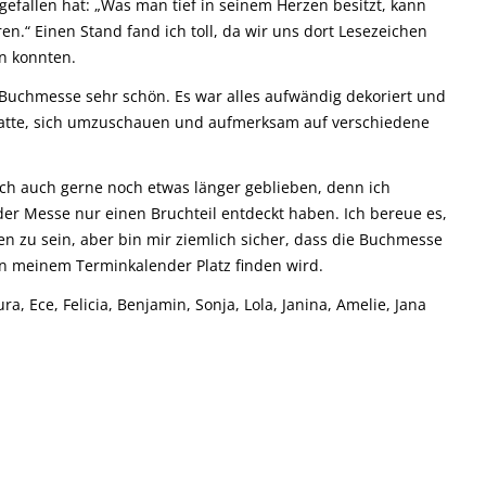
 gefallen hat: „Was man tief in seinem Herzen besitzt, kann
en.“ Einen Stand fand ich toll, da wir uns dort Lesezeichen
en konnten.
r Buchmesse sehr schön. Es war alles aufwändig dekoriert und
atte, sich umzuschauen und aufmerksam auf verschiedene
ich auch gerne noch etwas länger geblieben, denn ich
der Messe nur einen Bruchteil entdeckt haben. Ich bereue es,
en zu sein, aber bin mir ziemlich sicher, dass die Buchmesse
 in meinem Terminkalender Platz finden wird.
ra, Ece, Felicia, Benjamin, Sonja, Lola, Janina, Amelie, Jana