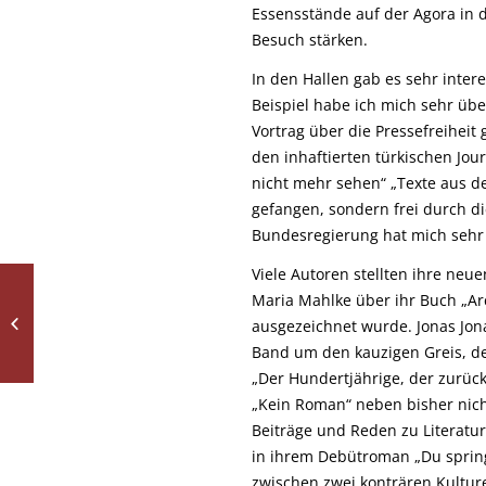
Essensstände auf der Agora in 
Besuch stärken.
In den Hallen gab es sehr inter
Beispiel habe ich mich sehr übe
Vortrag über die Pressefreiheit
den inhaftierten türkischen Jou
nicht mehr sehen“ „Texte aus de
gefangen, sondern frei durch di
Bundesregierung hat mich sehr 
Viele Autoren stellten ihre neu
Willkommen in der
Maria Mahlke über ihr Buch „Ar
„grünen Welt“:
ausgezeichnet wurde. Jonas Jon
Juniorwahl der 10.
Band um den kauzigen Greis, der
Klassen
„Der Hundertjährige, der zurüc
„Kein Roman“ neben bisher nich
Beiträge und Reden zu Literatur
in ihrem Debütroman „Du springs
zwischen zwei konträren Kultur