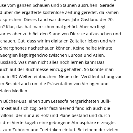
spause vom ganzen Schauen und Staunen ausruhen. Gerade
d über die ergatterte kostenlose Zeitung geredet, da kamen
u sprechen: Dieses Land war dieses Jahr Gastland der 70.
n? Klar, das hat man schon mal gehört. Aber wo liegt
war es aber zu blöd, den Stand von Diercke aufzusuchen und
chauen. Gut, dass wir im digitalen Zeitalter leben und wir
en Smartphones nachschauen können. Keine halbe Minute
 Georgien liegt irgendwo zwischen Europa und Asien,
ussland. Was man nicht alles noch lernen kann! Das
ns auch auf der Buchmesse einzug gehalten. So konnte man
und in 3D-Welten eintauchen. Neben der Veröffentlichung von
um Bespiel auch um die Präsentation von Verlagen und
zialen Medien.
n Bücher-Bus, einen zum Lesesofa hergerichteten Bulli-
keit auf sich zog. Sehr faszinierend fand ich auch die
villons, der nur aus Holz und Plane bestand und durch
s drei Viertelkugeln eine geborgene Atmosphäre erzeugte.
s zum Zuhören und Teetrinken einlud. Bei einem der vielen