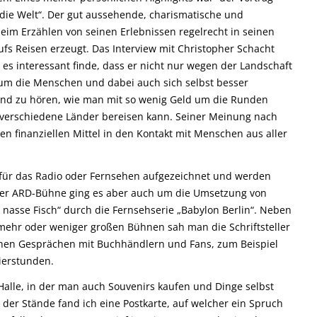
die Welt“. Der gut aussehende, charismatische und
eim Erzählen von seinen Erlebnissen regelrecht in seinen
fs Reisen erzeugt. Das Interview mit Christopher Schacht
h es interessant finde, dass er nicht nur wegen der Landschaft
n um die Menschen und dabei auch sich selbst besser
nd zu hören, wie man mit so wenig Geld um die Runden
e verschiedene Länder bereisen kann. Seiner Meinung nach
en finanziellen Mittel in den Kontakt mit Menschen aus aller
 für das Radio oder Fernsehen aufgezeichnet und werden
 der ARD-Bühne ging es aber auch um die Umsetzung von
r nasse Fisch“ durch die Fernsehserie „Babylon Berlin“. Neben
mehr oder weniger großen Bühnen sah man die Schriftsteller
chen Gesprächen mit Buchhändlern und Fans, zum Beispiel
nierstunden.
Halle, in der man auch Souvenirs kaufen und Dinge selbst
der Stände fand ich eine Postkarte, auf welcher ein Spruch