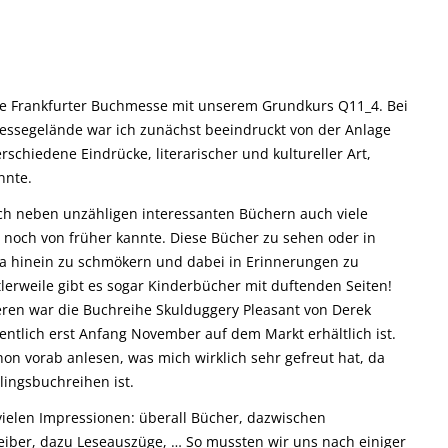
ie Frankfurter Buchmesse mit unserem Grundkurs Q11_4. Bei
essegelände war ich zunächst beeindruckt von der Anlage
rschiedene Eindrücke, literarischer und kultureller Art,
nnte.
ich neben unzähligen interessanten Büchern auch viele
h noch von früher kannte. Diese Bücher zu sehen oder in
da hinein zu schmökern und dabei in Erinnerungen zu
lerweile gibt es sogar Kinderbücher mit duftenden Seiten!
ren war die Buchreihe Skulduggery Pleasant von Derek
entlich erst Anfang November auf dem Markt erhältlich ist.
n vorab anlesen, was mich wirklich sehr gefreut hat, da
lingsbuchreihen ist.
vielen Impressionen: überall Bücher, dazwischen
iber, dazu Leseauszüge, … So mussten wir uns nach einiger