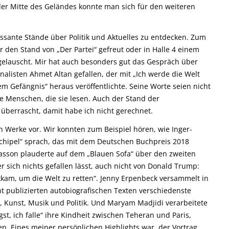
der Mitte des Geländes konnte man sich für den weiteren
essante Stände über Politik und Aktuelles zu entdecken. Zum
r den Stand von „Der Partei“ gefreut oder in Halle 4 einem
 gelauscht. Mir hat auch besonders gut das Gespräch über
rnalisten Ahmet Altan gefallen, der mit „Ich werde die Welt
m Gefängnis“ heraus veröffentlichte. Seine Worte seien nicht
e Menschen, die sie lesen. Auch der Stand der
überrascht, damit habe ich nicht gerechnet.
en Werke vor. Wir konnten zum Beispiel hören, wie Inger-
chipel“ sprach, das mit dem Deutschen Buchpreis 2018
asson plauderte auf dem „Blauen Sofa“ über den zweiten
 sich nichts gefallen lässt, auch nicht von Donald Trump:
kkam, um die Welt zu retten“. Jenny Erpenbeck versammelt in
t publizierten autobiografischen Texten verschiedenste
, Kunst, Musik und Politik. Und Maryam Madjidi verarbeitete
t, ich falle“ ihre Kindheit zwischen Teheran und Paris,
en. Eines meiner persönlichen Highlights war der Vortrag