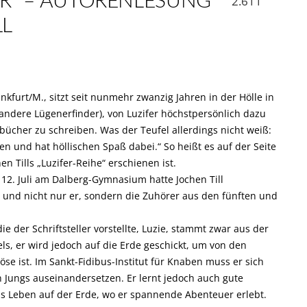
OR“ – AUTORENLESUNG
2.611
LL
ankfurt/M., sitzt seit nunmehr zwanzig Jahren in der Hölle in
d andere Lügenerfinder), von Luzifer höchstpersönlich dazu
bücher zu schreiben. Was der Teufel allerdings nicht weiß:
en und hat höllischen Spaß dabei.“ So heißt es auf der Seite
n Tills „Luzifer-Reihe“ erschienen ist.
12. Juli am Dalberg-Gymnasium hatte Jochen Till
“, und nicht nur er, sondern die Zuhörer aus den fünften und
ie der Schriftsteller vorstellte, Luzie, stammt zwar aus der
els, er wird jedoch auf die Erde geschickt, um von den
e ist. Im Sankt-Fidibus-Institut für Knaben muss er sich
n Jungs auseinandersetzen. Er lernt jedoch auch gute
s Leben auf der Erde, wo er spannende Abenteuer erlebt.