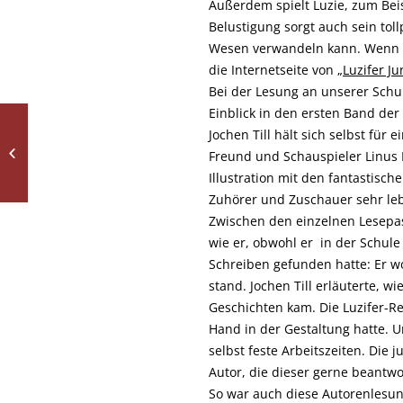
Außerdem spielt Luzie, zum Bei
Belustigung sorgt auch sein to
Wesen verwandeln kann. Wenn ih
die Internetseite von
„Luzifer Ju
Bei der Lesung an unserer Schu
Einblick in den ersten Band der
Musikkurs des Dalberg-
Jochen Till hält sich selbst fü
Gymnasiums performt
Freund und Schauspieler Linus K
beim „Musicircus“ in
Illustration mit den fantastisc
der Alten...
Zuhörer und Zuschauer sehr le
Zwischen den einzelnen Lesepas
wie er, obwohl er in der Schul
Schreiben gefunden hatte: Er w
stand. Jochen Till erläuterte, w
Geschichten kam. Die Luzifer-Rei
Hand in der Gestaltung hatte. Un
selbst feste Arbeitszeiten. Die
Autor, die dieser gerne beantwo
So war auch diese Autorenlesung