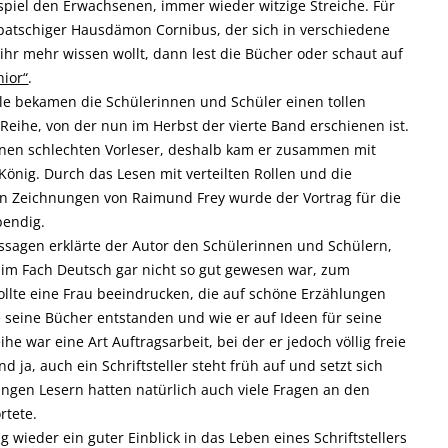
spiel den Erwachsenen, immer wieder witzige Streiche. Für
llpatschiger Hausdämon Cornibus, der sich in verschiedene
r mehr wissen wollt, dann lest die Bücher oder schaut auf
nior“
.
le bekamen die Schülerinnen und Schüler einen tollen
 Reihe, von der nun im Herbst der vierte Band erschienen ist.
r einen schlechten Vorleser, deshalb kam er zusammen mit
önig. Durch das Lesen mit verteilten Rollen und die
hen Zeichnungen von Raimund Frey wurde der Vortrag für die
bendig.
sagen erklärte der Autor den Schülerinnen und Schülern,
e im Fach Deutsch gar nicht so gut gewesen war, zum
ollte eine Frau beeindrucken, die auf schöne Erzählungen
ie seine Bücher entstanden und wie er auf Ideen für seine
he war eine Art Auftragsarbeit, bei der er jedoch völlig freie
d ja, auch ein Schriftsteller steht früh auf und setzt sich
 jungen Lesern hatten natürlich auch viele Fragen an den
rtete.
 wieder ein guter Einblick in das Leben eines Schriftstellers