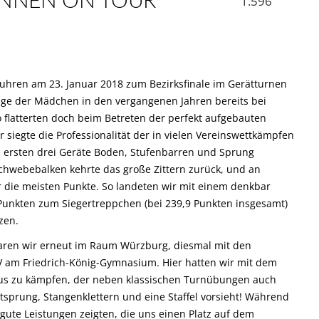
INNEN ON TOUR
1.596
fuhren am 23. Januar 2018 zum Bezirksfinale im Gerätturnen
ige der Mädchen in den vergangenen Jahren bereits bei
so flatterten doch beim Betreten der perfekt aufgebauten
 siegte die Professionalität der in vielen Vereinswettkämpfen
 ersten drei Geräte Boden, Stufenbarren und Sprung
Schwebebalken kehrte das große Zittern zurück, und an
r die meisten Punkte. So landeten wir mit einem denkbar
Punkten zum Siegertreppchen (bei 239,9 Punkten insgesamt)
zen.
waren wir erneut im Raum Würzburg, diesmal mit den
V am Friedrich-König-Gymnasium. Hier hatten wir mit dem
s zu kämpfen, der neben klassischen Turnübungen auch
sprung, Stangenklettern und eine Staffel vorsieht! Während
gute Leistungen zeigten, die uns einen Platz auf dem