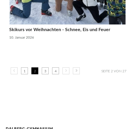
Skikurs vor Weihnachten - Schnee, Eis und Feuer
10. Januar 2026
‹
›
»
1
2
3
4
SEITE 2 VON 27