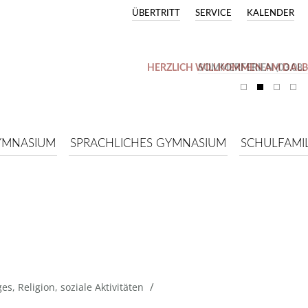
ÜBERTRITT
SERVICE
KALENDER
HERZLICH WILLKOMMEN AM DAL
SOMMERFERIEN (03.08. –
YMNASIUM
SPRACHLICHES GYMNASIUM
SCHULFAMIL
N
/
ges
,
Religion
,
soziale Aktivitäten