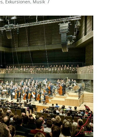
/
es
,
Exkursionen
,
Musik