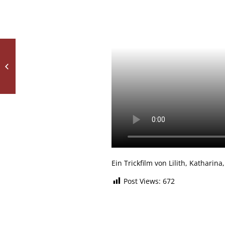
Theatergruppe der
Unterstufe bei den
Aschaffenburger
Schultheatertagen –...
Ein Trickfilm von Lilith, Kathari
Post Views:
672