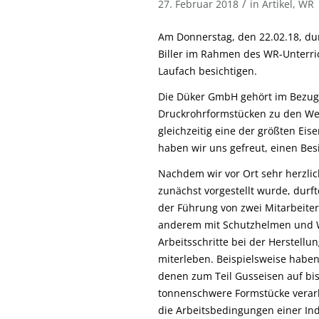
/
27. Februar 2018
in
Artikel
,
WR
Am Donnerstag, den 22.02.18, dur
Biller im Rahmen des WR-Unterri
Laufach besichtigen.
Die Düker GmbH gehört im Bezug 
Druckrohrformstücken zu den Wel
gleichzeitig eine der größten Ei
haben wir uns gefreut, einen Bes
Nachdem wir vor Ort sehr herzl
zunächst vorgestellt wurde, dur
der Führung von zwei Mitarbeite
anderem mit Schutzhelmen und W
Arbeitsschritte bei der Herstell
miterleben. Beispielsweise haben
denen zum Teil Gusseisen auf bis
tonnenschwere Formstücke verar
die Arbeitsbedingungen einer Indu