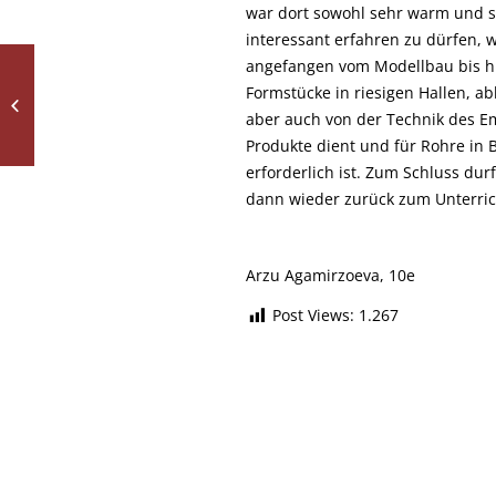
war dort sowohl sehr warm und st
interessant erfahren zu dürfen, w
angefangen vom Modellbau bis h
Großartige Erfolge
Formstücke in riesigen Hallen, a
unserer Jungforscher
beim
aber auch von der Technik des Em
Regionalwettbewerb
Produkte dient und für Rohre in 
„Jugend...
erforderlich ist. Zum Schluss dur
dann wieder zurück zum Unterric
Arzu Agamirzoeva, 10e
Post Views:
1.267