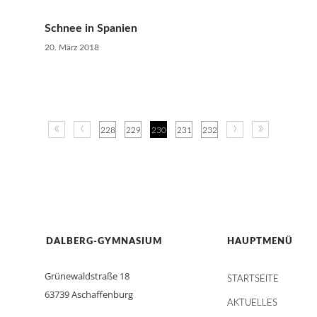
Schnee in Spanien
20. März 2018
«
‹
›
»
228
229
230
231
232
DALBERG-GYMNASIUM
HAUPTMENÜ
Grünewaldstraße 18
STARTSEITE
63739 Aschaffenburg
AKTUELLES