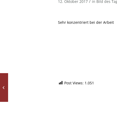
/
12. Oktober 2017
in
Bild des Ta
Sehr konzentriert bei der Arbeit
Makrofotos aus dem
Post Views:
1.051
Fotokurs für
Fortgeschrittene