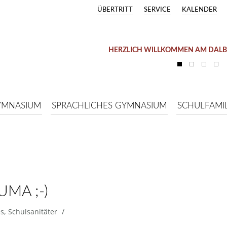
ÜBERTRITT
SERVICE
KALENDER
HERZLICH WILLKOMMEN AM DAL
YMNASIUM
SPRACHLICHES GYMNASIUM
SCHULFAMIL
MA ;-)
/
es
,
Schulsanitäter