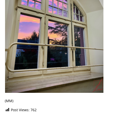
(MM)
Post Views:
762