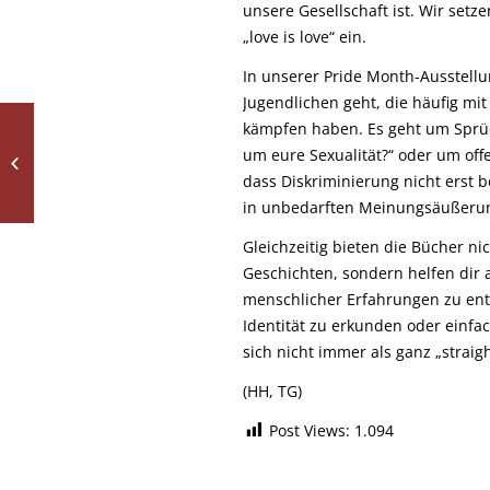
unsere Gesellschaft ist. Wir set
„love is love“ ein.
In unserer Pride Month-Ausstellu
Jugendlichen geht, die häufig mi
kämpfen haben. Es geht um Sprü
Koordinationstraining
um eure Sexualität?“ oder um off
mit Leitern und
dass Diskriminierung nicht erst b
Treppen
in unbedarften Meinungsäußer
Gleichzeitig bieten die Bücher n
Geschichten, sondern helfen dir au
menschlicher Erfahrungen zu entw
Identität zu erkunden oder einfa
sich nicht immer als ganz „straig
(HH, TG)
Post Views:
1.094