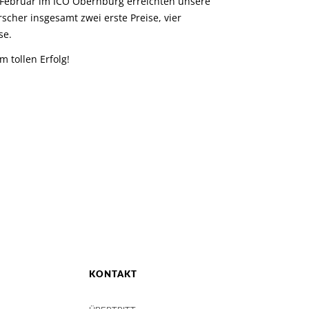
 Februar im ICO Obernburg erreichten unsere
scher insgesamt zwei erste Preise, vier
se.
 tollen Erfolg!
KONTAKT