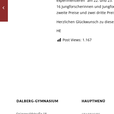
experimentieren“ am 22. und 23.
Impressionen vom Tag
16 Jungforscherinnen und Jungfor
der offenen Tür
zweite Preise und zwei dritte Prei
Herzlichen Glückwunsch zu diesem
HE
Post Views:
1.167
DALBERG-GYMNASIUM
HAUPTMENÜ
Grünewaldstraße 18