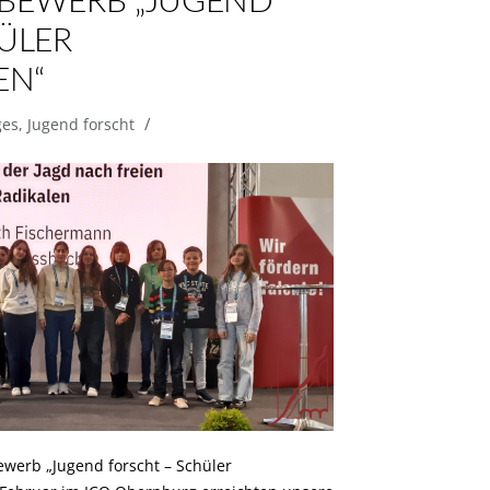
BEWERB „JUGEND
ÜLER
EN“
/
ges
,
Jugend forscht
werb „Jugend forscht – Schüler