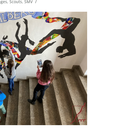
/
ages
,
Scouts
,
SMV