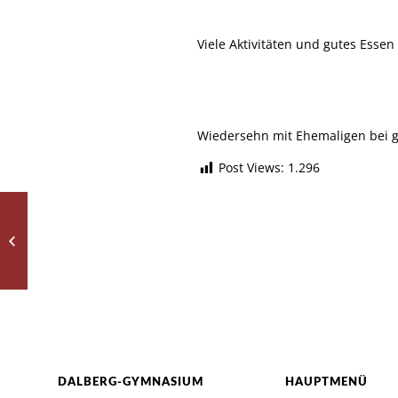
Viele Aktivitäten und gutes Essen
Wiedersehn mit Ehemaligen bei g
Post Views:
1.296
Tanti Auguri –
Herzlichen
Glückwunsch zum
bestandenen
italienischen
Sprachzertifikat...
DALBERG-GYMNASIUM
HAUPTMENÜ