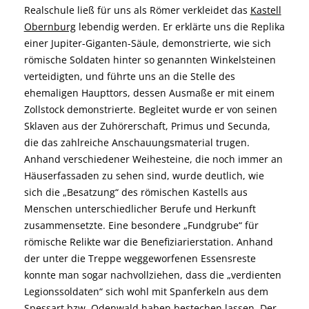
Realschule ließ für uns als Römer verkleidet das
Kastell
Obernburg
lebendig werden. Er erklärte uns die Replika
einer Jupiter-Giganten-Säule, demonstrierte, wie sich
römische Soldaten hinter so genannten Winkelsteinen
verteidigten, und führte uns an die Stelle des
ehemaligen Haupttors, dessen Ausmaße er mit einem
Zollstock demonstrierte. Begleitet wurde er von seinen
Sklaven aus der Zuhörerschaft, Primus und Secunda,
die das zahlreiche Anschauungsmaterial trugen.
Anhand verschiedener Weihesteine, die noch immer an
Häuserfassaden zu sehen sind, wurde deutlich, wie
sich die „Besatzung“ des römischen Kastells aus
Menschen unterschiedlicher Berufe und Herkunft
zusammensetzte. Eine besondere „Fundgrube“ für
römische Relikte war die Benefiziarierstation. Anhand
der unter die Treppe weggeworfenen Essensreste
konnte man sogar nachvollziehen, dass die „verdienten
Legionssoldaten“ sich wohl mit Spanferkeln aus dem
Spessart bzw. Odenwald haben bestechen lassen. Der