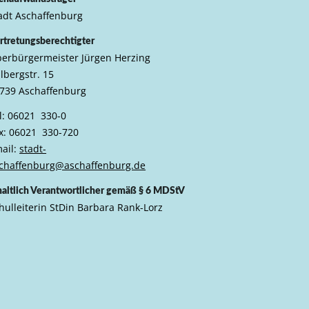
adt Aschaffenburg
rtretungsberechtigter
erbürgermeister Jürgen Herzing
lbergstr. 15
739 Aschaffenburg
l: 06021 330-0
x: 06021 330-720
ail:
stadt-
chaffenburg@aschaffenburg.de
haltlich Verantwortlicher gemäß § 6 MDStV
hulleiterin StDin Barbara Rank-Lorz