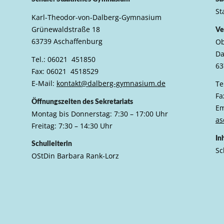
St
Karl-Theodor-von-Dalberg-Gymnasium
Grünewaldstraße 18
Ve
63739 Aschaffenburg
Ob
Da
Tel.: 06021 451850
63
Fax: 06021 4518529
E-Mail:
kontakt@dalberg-gymnasium.de
Te
Fa
Öffnungszeiten des Sekretariats
Em
Montag bis Donnerstag: 7:30 – 17:00 Uhr
as
Freitag: 7:30 – 14:30 Uhr
In
Schulleiterin
Sc
OStDin Barbara Rank-Lorz