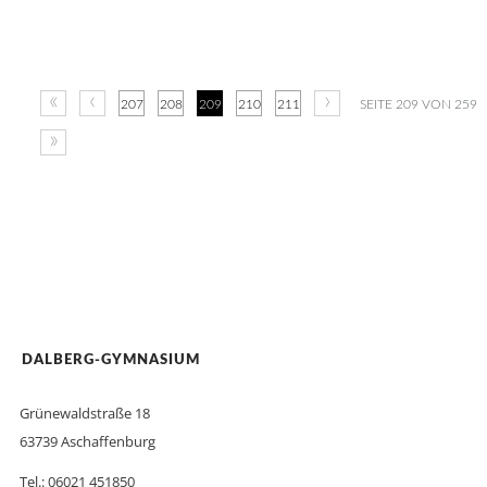
«
‹
›
207
208
209
210
211
SEITE 209 VON 259
»
DALBERG-GYMNASIUM
Grünewaldstraße 18
63739 Aschaffenburg
Tel.: 06021 451850