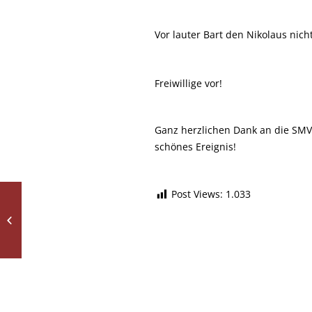
Vor lauter Bart den Nikolaus nic
Freiwillige vor!
Ganz herzlichen Dank an die SMV –
schönes Ereignis!
Post Views:
1.033
Vorlesewettbewerb –
Lesen begeistert