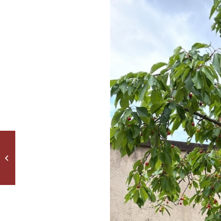
Dalbergerinnen im
Nationalteam
Sportakrobatik