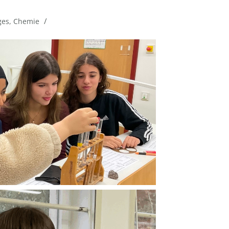
/
ges
,
Chemie