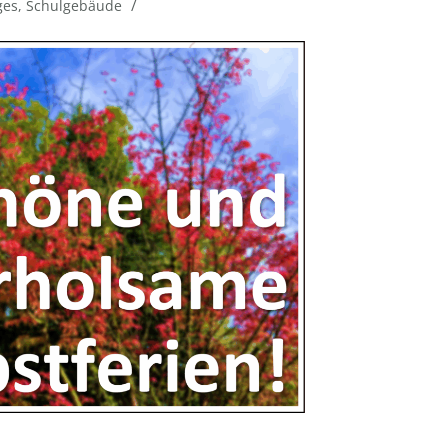
/
ges
,
Schulgebäude