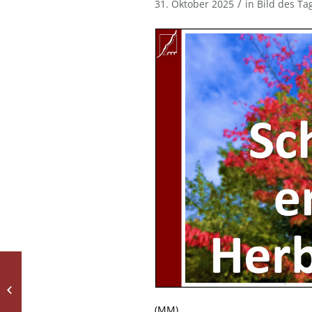
/
31. Oktober 2025
in
Bild des Ta
Happy Halloween
(MM)