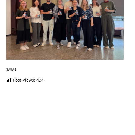
(MM)
Post Views:
434