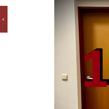
… am späten
Nachmittag …