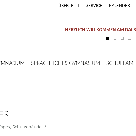
ÜBERTRITT
SERVICE
KALENDER
HERZLICH WILLKOMMEN AM DAL
YMNASIUM
SPRACHLICHES GYMNASIUM
SCHULFAMIL
ER
/
Tages
,
Schulgebäude