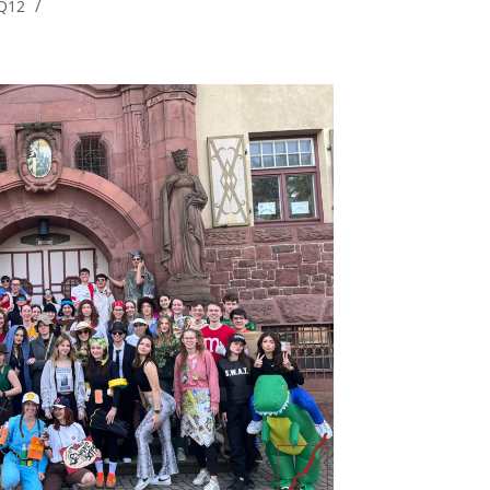
/
Q12