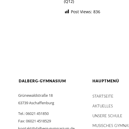
(Q12)
Post Views:
836
DALBERG-GYMNASIUM
HAUPTMENÜ
Grünewaldstraße 18
STARTSEITE
63739 Aschaffenburg
AKTUELLES
Tel.: 06021 451850
UNSERE SCHULE
Fax: 06021 4518529
MUSISCHES GYMNA
kontakt@dalberg-gymnasium.de