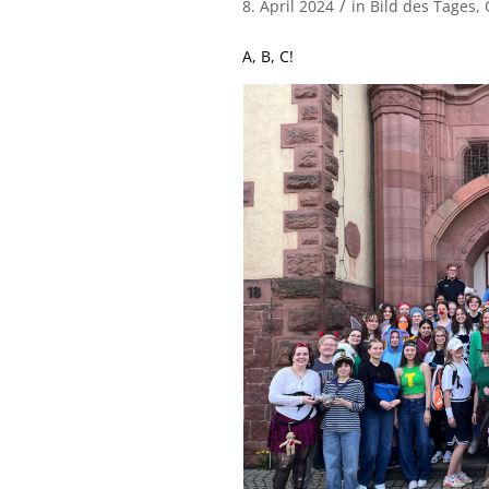
/
8. April 2024
in
Bild des Tages
,
A, B, C!