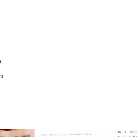
t,
nt