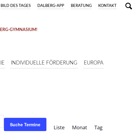
BILD DES TAGES
DALBERG-APP
BERATUNG
KONTAKT
BERG-GYMNASIUM!
IE
INDIVIDUELLE FÖRDERUNG
EUROPA
Termin
Ansichten-
Suche Termine
Liste
Monat
Tag
Navigation