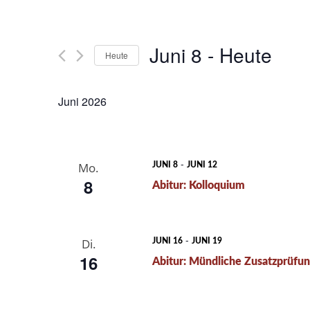
Suche
eingeben.
Suche
und
nach
Juni 8
 - 
Heute
Heute
Termine
Ansichten,
Datum
Schlüsselwort.
Navigation
wählen.
Juni 2026
-
Mo.
JUNI 8
JUNI 12
8
Abitur: Kolloquium
-
Di.
JUNI 16
JUNI 19
16
Abitur: Mündliche Zusatzprüfu