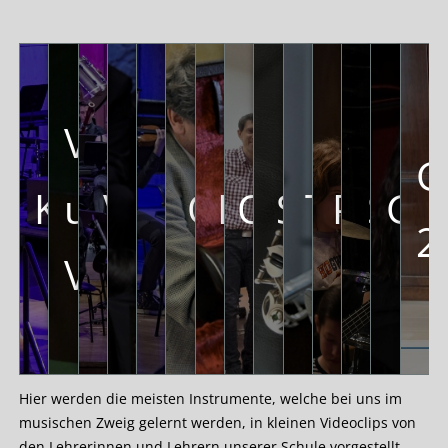
Violine
G
Klavier
und
Violoncello
Kontrabass
Streicherklass
Querflöte
Klarinette
Oboe
Saxopho
Trompe
Posau
Sch
Git
2
Viola
Hier werden die meisten Instrumente, welche bei uns im
musischen Zweig gelernt werden, in kleinen Videoclips von
den Lehrerinnen und Lehrern unserer Schule vorgestellt.