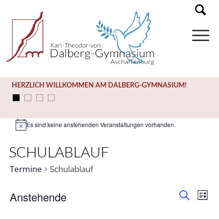
HERZLICH WILLKOMMEN AM DALBERG-GYMNASIUM!
Es sind keine anstehenden Veranstaltungen vorhanden.
Hinweis
SCHULABLAUF
Termine
Schulablauf
Anstehende
Ter
Liste
Termi
Suche
Ans
Datum