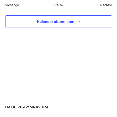
Suche
Nav
wählen.
Termine
Vorherige
Heute
Nächste
und
Termin
Ansich
Kalender abonnieren
Naviga
DALBERG-GYMNASIUM