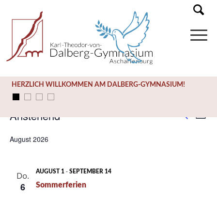
HERZLICH WILLKOMMEN AM DALBERG-GYMNASIUM!
Anstehend
Ter
Liste
Termi
Suche
Ans
Datum
Suche
August 2026
Nav
wählen.
und
Ansich
-
AUGUST 1
SEPTEMBER 14
Do.
6
Sommerferien
Naviga